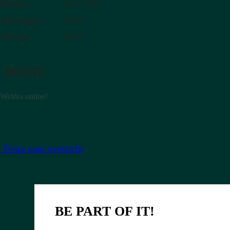
Datum:
18/11/2022
Ontvangst:
18:00
Aftrap:
20:00
MENU
Weldra online!
Terug naar overzicht
BE PART
OF IT!