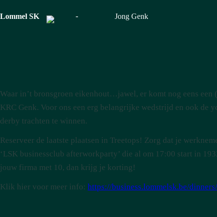
-
Lommel SK
Jong Genk
Waar in’t bronsgroen eikenhout…jawel, er komt nog eens een 
KRC Genk. Voor ons een erg belangrijke wedstrijd en ook de y
derby trachten te winnen.
Reserveer de laatste plaatsen in Treetops! Zorg dat je werkneme
‘LSK businessclub afterworkparty’ die al om 17:00 start in 1932
jouw firma met 10, dan krijg je korting!
Klik hier voor meer info:
https://business.lommelsk.be/dinners