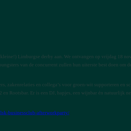
(kleine!) Limburgse derby aan. We ontvangen op vrijdag 18 n
oungsters van de concurrent zullen hun uiterste best doen om 
rs, zakenrelaties en collega’s voor groen-wit supporteren en sc
 en Rootsbar. Er is een DJ, hapjes, een wijnbar én natuurlijk n
/lsk-businessclub-afterworkparty/