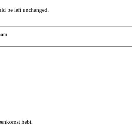
uld be left unchanged.
aam
reenkomst hebt.