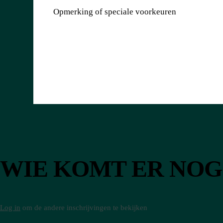
Opmerking of speciale voorkeuren
WIE KOMT
ER NOG
Log in
om de andere inschrijvingen te bekijken