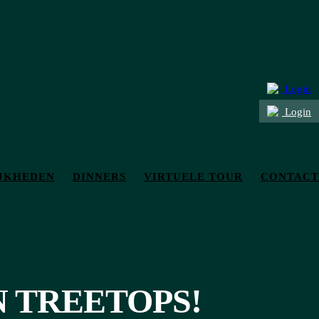
Login
Login
JKHEDEN
DINNERS
VIRTUELE TOUR
CONTACT
N TREETOPS!