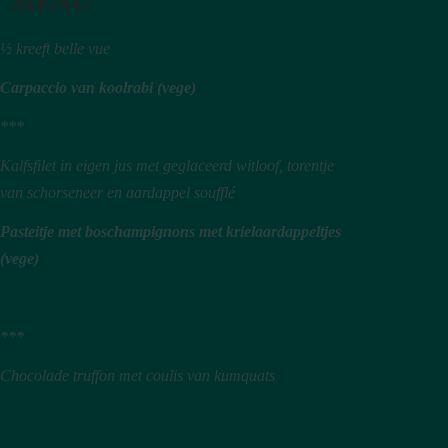
MENU
½ kreeft belle vue
Carpaccio van koolrabi (vege)
***
Kalfsfilet in eigen jus met geglaceerd witloof, torentje
van schorseneer en aardappel soufflé
Pasteitje met boschampignons met krielaardappeltjes
(vege)
***
Chocolade truffon met coulis van kumquats