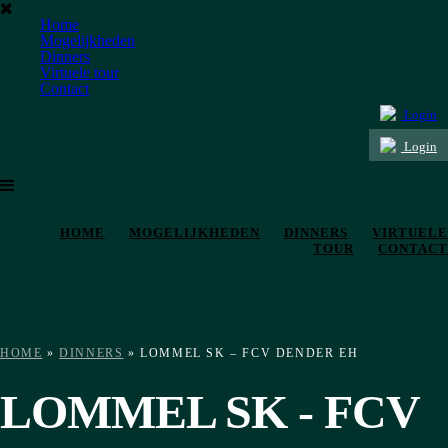
Home
Mogelijkheden
Dinners
Virtuele tour
Contact
Login
Login
HOME
MOGELIJKHEDEN
DINNERS
VIRTUELE
TOUR
CONTACT
HOME
»
DINNERS
»
LOMMEL SK – FCV DENDER EH
LOMMEL SK - FCV