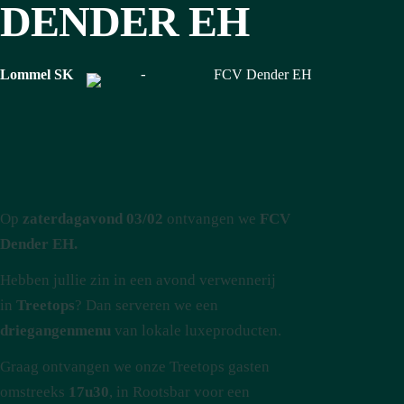
DENDER EH
-
Lommel SK
FCV Dender EH
Op
zaterdagavond 03/02
ontvangen we
FCV
Dender EH.
Hebben jullie zin in een avond verwennerij
in
Treetops
? Dan serveren we een
driegangenmenu
van lokale luxeproducten.
Graag ontvangen we onze Treetops gasten
omstreeks
17u30
, in Rootsbar voor een